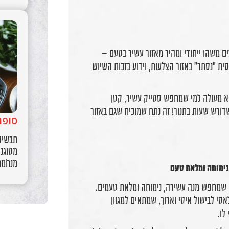
ים משהו ייחודי ומהיר מאזור עשיר בטעם –
ת "נסתר" באזור הצלעות, וידוע בזכות השיוש
הוא מעולה למי שמחפש סטייק עשיר, קטן
שדורש שעות בתנור! זה נתח שמוכיח שגם באזור
סופר
תבשיל
מטוגני
מנחמת
י שמחפש מנה עשירה, נימוחה ומלאת טעמים.
אסי לבישול איטי וארוך, שמתאים למגוון
לו.