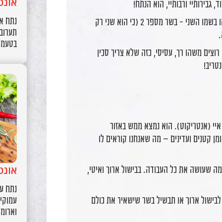
אונט
גבירותיי ורבותיי, הוא הנתח!
נתח או
והנתח שאנחנו הולכים לדבר עליו היום הוא אונטריב, או בשמו השני - בשר מספר 2 (כי הוא שני רק
תערובת
.
בטעמים
צים משהו רך, עסיסי, כזה שלא צריך סכין
טריב!
יי (אנטריקוט). הוא נמצא ממש באזור
מן קטנים ועדינים – מה שאנחנו קוראים לו
מה שעושה את כל העבודה. בבישול ארוך ואיטי,
אונט
נתח עס
עמוקים
ישול ארוך או תבשיל בשר שישאיר את כולם
וארומ