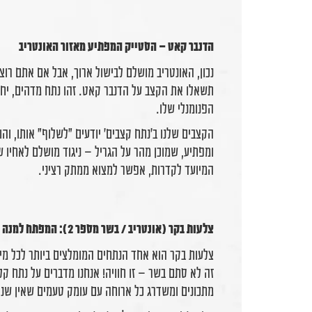
הדנבר קאט – הסטייק המפתיע מאזור האונטריב
נכון, האונטריב מושלם לבישול ארוך, אבל אם אתם רוצ
תשאלו את הקצב על הדנבר קאט. זהו נתח מדהים, יחסי
הפנומנלי שלו.
הקצבים שלנו ב'נתח קצבים' יודעים "לשלוף" אותו, ו
ומפתיע, שמוכן מהר על הגריל – ניגוד מושלם לאחיו 
המיועד לקדרות, אפשר למצוא ממתק רציני.
צלעות בקר (אונטריב / בשר מספר 2): המפתח למנה נימוחה ומלאת טעם
צלעות בקר הוא אחד הנתחים המומלצים ביותר לכל מ
זה לא סתם בשר – זו חוויה! אנחנו מדברים על נתח קל
מתכונים ומשדרג כל ארוחה עם עומק טעמים שאין שני 