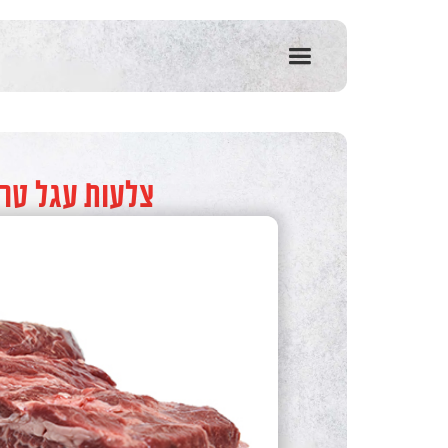
שִׂים
לֵב:
בְּאֲתָר
זֶה
מֻפְעֶלֶת
מַעֲרֶכֶת
נָגִישׁ
בִּקְלִיק
הַמְּסַיַּעַת
צלעות עגל טרי
לִנְגִישׁוּת
הָאֲתָר.
לְחַץ
Control-
F11
לְהַתְאָמַת
הָאֲתָר
לְעִוְורִים
הַמִּשְׁתַּמְּשִׁים
בְּתוֹכְנַת
קוֹרֵא־מָסָךְ;
לְחַץ
Control-