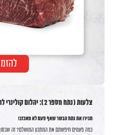
F10
לִפְתִיחַת
תַּפְרִיט
נְגִישׁוּת.
להזמנ
צלעות (נתח מספר 2): יהלום קולינרי לחובבי הטעמים העמוקים
תכירו את נתח הבשר שאף פעם לא מאכזב!
כמה פעמים חיפשתם את המתכון המושלם? זה שבסוף 