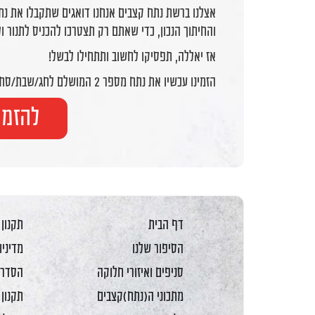
אצלנו ברשת נתח קצבים אנחנו דואגים שתקבלו את נת
והחיתוך הנכון, כדי שאתם רק תצטרכו להכניס לתנור 
אז יאללה, תפסיקו לחשוב ותתחילו לבשל!
הזמינו עכשיו את נתח מספר 2 המושלם לחג/שבת/סתם יום טעים!
להזמנ
דף הבית
תקנון
הסיפור שלנו
מדיניו
סניפים ואיזורי חלוקה
הסדרי
מתכוני ה(נתח)קצבים
תקנון 