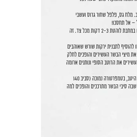
ב. מלח גס, פלפל שחור גרוס ועשבי
ל – אל תחסכו!
מכת חום: אם אתם מכינים צלי שלם, צרבו אותו במחבת לוהטת 2-3 דקות מכל צד. זה
להוסיף לתבנית ירקות שורש שאוהבים
 את מיצי הבשר העשירים והופכים לחלק
שירים את הרוטב הסופי ונותנים ארומה
הבישול הארוך: הכניסו את הנתח לתנור מכוסה היטב, בטמפרטורה נמוכה (סביב 140
 שבה סיבי הבשר מתרככים והופכים למה