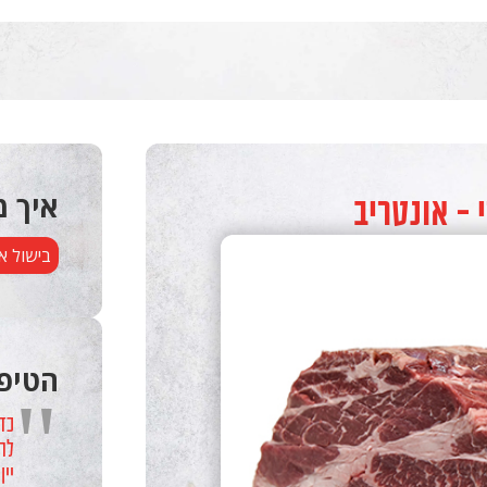
 - אונטריב
איך מ
בישול א
הטיפ
"
כד
לה
יי