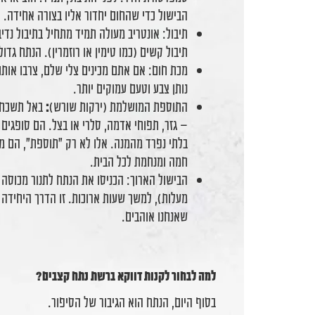
הבישול כדי שהחום יחדור אליו בצורה אחידה.
תיבול: אונטריב מעולה תמיד מתחיל בתיבול נדי
תיבול קשים (כמו טימין או רוזמרין). הנתח גדו
נותן צבע וטעם עמוקים יותר.
התוספת המושלמת (ירקות שורש)
:
באל תשכחו 
– גזר, תפוחי אדמה, סלרי או בצל. הם סופגים
בלתי נפרד מהמנה. אלו לא רק "תוספת", הם מע
חמה ומנחמת לכל הבית.
מעלות), למשך שעות ארוכות. זו הדרך היחידה
שאנחנו אוהבים.
למה לבחור לקנות דווקא ברשת נתח קצבים?
בסוף היום, הנתח הוא הגיבור של הסיפור.