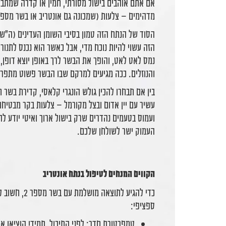
אם אתם אוהבים בישול מסורתי, חמין או קדרה שמת
מדהימים – צלעות (שמכונה גם אונטריב או בשר מספר 2 אצל הקצבים) היא הבחירה הנכונה עבורכ
הסוד של הנתח הזה טמון בסיבי השומן העדינים (ה"שי
הזה עשוי להיות נוכח מדי, אבל כאשר הוא נכנס לתנור
נמס לאט לאט, והופך את הבשר לרך באופן יוצא דופן,
והנוזלים. ככה מגיעים למרקם שבו הבשר פשוט מתפרק
בין אם תבחרו להכין גולש הונגרי קלאסי, קדירת בשר 
עשיר עם יין אדום ובצל מקורמל – צלעות בקר מבטיחו
ועמוס בטעמים נהדרים שרק בישול ארוך ואיטי יודע 
העמוק ישר לשולחן שלכם.
הקווים המנחים לטיפול בנתח אונטריב
כדי להגיע לתוצ
ספציפי:
טמפרטורת חדר: לפני התיבול, תמיד! הוציאו 