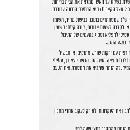
בשלת בשקט על האש וממלאת את הבית בריחות
ם.
וש") שמסתתרים בתוכו. בבישול מהיר, השומן
 או לקדרה לשעות ארוכות, קורה קסם: השומן
 עסיסי להפליא וספוג בטעמים של התיבול
 במגע המזלג.
חורפית עם ירקות שורש מתוקים, או תבשיל
ת לכם תוצאה מושלמת. הבשר יוצא רך, עסיסי
להפיק. זה הנתח שמביא את המסורת ואת הטעם
אה מושלמת עם בשר מספר 2, חשוב להבין את העקרונות ולא רק לעקוב אחרי מתכון
את הנתח מהמקרר כחצי שעה לפני