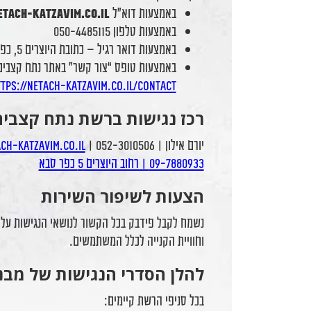
באמצעות דוא"ל
tach-katzavim.co.il
באמצעות טלפון 050-4485115
באמצעות דואר רגיל – כתובת היוצרים 5, כפר סבא
באמצעות טופס “צור קשר” באתר נתח קצבי
tps://netach-katzavim.co.il/contact
רכז נגישות ברשת נתח קצבים
יורם אילון | 052-3010506 |
09-7880933 | רחוב היוצרים 5 כפר סבא
הצעות לשיפור השירות
נשמח לקבל פידבק בכל הקשור לנושאי הנגישות על
וחוויית הקנייה לכלל המשתמשים.
להלן הסדרי הנגישות של מבנ
בכל סניפי הרשת קיימים: