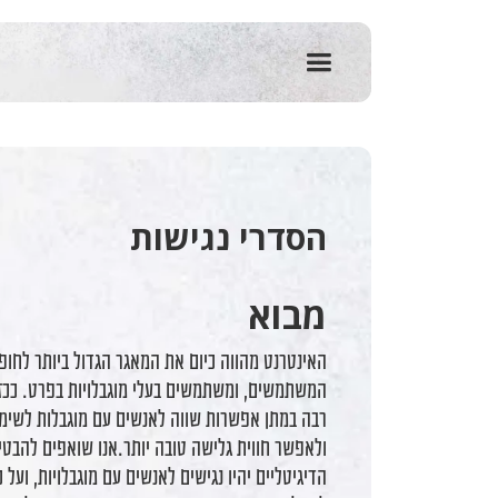
שִׂים
לֵב:
בְּאֲתָר
זֶה
מֻפְעֶלֶת
מַעֲרֶכֶת
נָגִישׁ
בִּקְלִיק
הַמְּסַיַּעַת
לִנְגִישׁוּת
הסדרי נגישות
הָאֲתָר.
לְחַץ
Control-
F11
מבוא
לְהַתְאָמַת
הָאֲתָר
האינטרנט מהווה כיום את המאגר הגדול ביותר לחופ
לְעִוְורִים
המשתמשים, ומשתמשים בעלי מוגבלויות בפרט. ככז
הַמִּשְׁתַּמְּשִׁים
בְּתוֹכְנַת
רבה במתן אפשרות שווה לאנשים עם מוגבלות לשימ
קוֹרֵא־מָסָךְ;
ולאפשר חווית גלישה טובה יותר.אנו שואפים להבטי
לְחַץ
הדיגיטליים יהיו נגישים לאנשים עם מוגבלויות, ועל
Control-