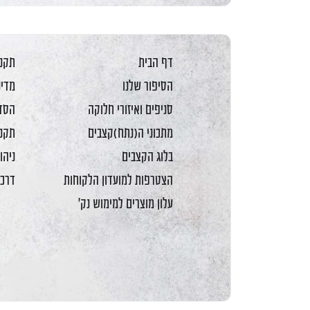
דף הבית
תקנו
הסיפור שלנו
מדינ
סניפים ואיזורי חלוקה
הסדר
מתכוני ה(נתח)קצבים
תקנו
בלוג הקצבים
ניהו
הצטרפות למועדון הלקוחות
דרכי
עלון מוצרים למימוש נק'