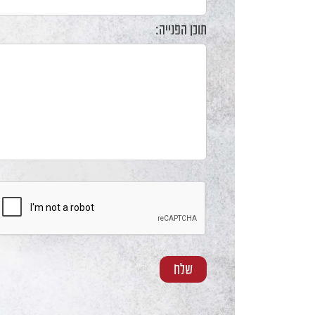
F10
לִפְתִיחַת
תוכן הפנייה:
תַּפְרִיט
נְגִישׁוּת.