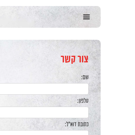
שִׂים
לֵב:
בְּאֲתָר
זֶה
מֻפְעֶלֶת
מַעֲרֶכֶת
נָגִישׁ
בִּקְלִיק
הַמְּסַיַּעַת
צור קשר
לִנְגִישׁוּת
הָאֲתָר.
לְחַץ
Control-
שם:
F11
לְהַתְאָמַת
הָאֲתָר
לְעִוְורִים
טלפון:
הַמִּשְׁתַּמְּשִׁים
בְּתוֹכְנַת
קוֹרֵא־מָסָךְ;
כתובת דוא"ל:
לְחַץ
Control-