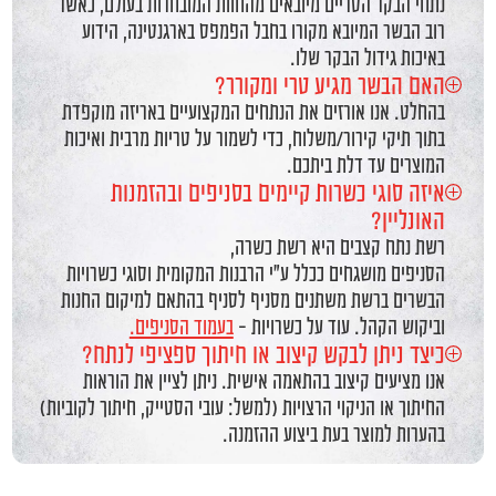
נתחי הבקר הטריים מיובאים מהחוות המובחרות בעולם, כאשר
רוב הבשר המיובא מקורו בחבל הפמפס בארגנטינה, הידוע
באיכות גידול הבקר שלו.
האם הבשר מגיע טרי ומקורר?
בהחלט. אנו אורזים את הנתחים המקצועיים באריזה מוקפדת
בתוך תיקי קירור/משלוח, כדי לשמור על טריות מרבית ואיכות
המוצרים עד דלת ביתכם.
איזה סוגי כשרות קיימים בסניפים ובהזמנות
האונליין?
רשת נתח קצבים היא רשת כשרה,
הסניפים מושגחים ככלל ע"י הרבנות המקומית וסוגי כשרויות
הבשרים ברשת משתנים מסניף לסניף בהתאם למיקום החנות
וביקוש הקהל. עוד על כשרויות -
בעמוד הסניפים.
כיצד ניתן לבקש קיצוב או חיתוך ספציפי לנתח?
אנו מציעים קיצוב בהתאמה אישית. ניתן לציין את הוראות
החיתוך או הניקוי הרצויות (למשל: עובי הסטייק, חיתוך לקוביות)
בהערות למוצר בעת ביצוע ההזמנה.