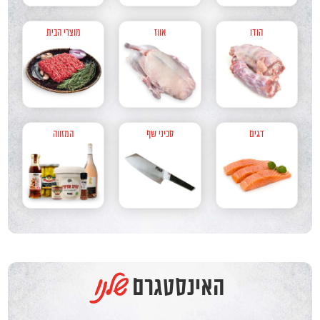
הודו
אווז
מוצרי הבית
דגים
סכיני שף
המזווה
שלנו
האינסטגרם