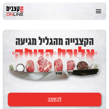
שִׂים
לֵב:
בְּאֲתָר
זֶה
מֻפְעֶלֶת
מַעֲרֶכֶת
נָגִישׁ
בִּקְלִיק
הקצבייה מהגליל מגיעה
הַמְּסַיַּעַת
אליכם הביתה
לִנְגִישׁוּת
הָאֲתָר.
נתחי בקר טלה ועוף איכותיים במשלוחים מהירים מהיום להיום
להזמנה