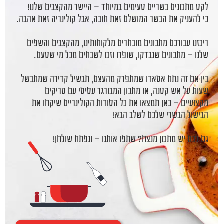
לקט מתכונים בשריים טעימים במיוחד – היישר מהקצבים שלנו!
כי להעניק את הבשר המושלם זאת חובה, אבל קולינריה זאת אהבה.
ריכזנו עבורכם מתכונים מובחרים מלקוחותינו, מהקצבים והשפים
שלנו – מתכונים שנבדקו, שופרו וזכו לשבחים מכל מי שטעם.
בין אם זה נתח אסאדו שמתפרק מהעצם, תבשיל קדירה שמתבשל
שעות על אש קטנה, או מתכון המבורגר עסיסי עם טריקים
מקצועיים – כאן תמצאו את כל הסודות הקולינריים שיקחו את
הבישול הבשרי שלכם לשלב הבא!
גם לכם יש מתכון מנצח? שתפו אותנו – ונפתח שולחן!