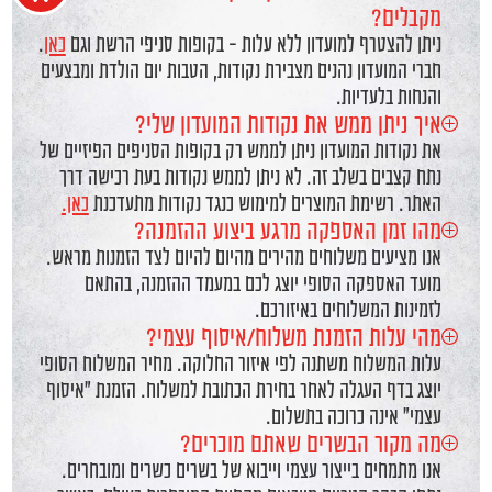
מקבלים?
ניתן להצטרף למועדון ללא עלות - בקופות סניפי הרשת וגם
כאן
.
חברי המועדון נהנים מצבירת נקודות, הטבות יום הולדת ומבצעים
והנחות בלעדיות.
איך ניתן ממש את נקודות המועדון שלי?
את נקודות המועדון ניתן לממש רק בקופות הסניפים הפיזיים של
נתח קצבים בשלב זה. לא ניתן לממש נקודות בעת רכישה דרך
האתר. רשימת המוצרים למימוש כנגד נקודות מתעדכנת
כאן.
מהו זמן האספקה מרגע ביצוע ההזמנה?
אנו מציעים משלוחים מהירים מהיום להיום לצד הזמנות מראש.
מועד האספקה הסופי יוצג לכם במעמד ההזמנה, בהתאם
לזמינות המשלוחים באיזורכם.
מהי עלות הזמנת משלוח/איסוף עצמי?
עלות המשלוח משתנה לפי איזור החלוקה. מחיר המשלוח הסופי
יוצג בדף העגלה לאחר בחירת הכתובת למשלוח. הזמנת "איסוף
עצמי" אינה כרוכה בתשלום.
מה מקור הבשרים שאתם מוכרים?
אנו מתמחים בייצור עצמי וייבוא של בשרים כשרים ומובחרים.