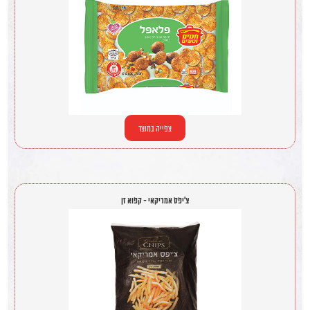
צפייה במוצר
צ'יפס אמריקאי - קפוא זן