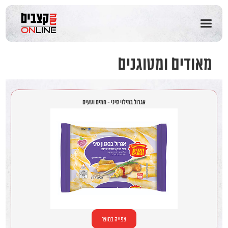
שִׂים
לֵב:
בְּאֲתָר
זֶה
מֻפְעֶלֶת
מַעֲרֶכֶת
מאודים ומטוגנים
נָגִישׁ
בִּקְלִיק
הַמְּסַיַּעַת
לִנְגִישׁוּת
אגרול במילוי סיני - חמים וטעים
הָאֲתָר.
צפייה במוצר