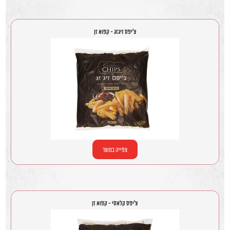
צ'יפס זיגזג - קפוא זן
צפייה במוצר
צ'יפס קלאסי - קפוא זן