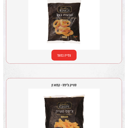
צפייה במוצר
סטייק צ'יפס - קפוא זן