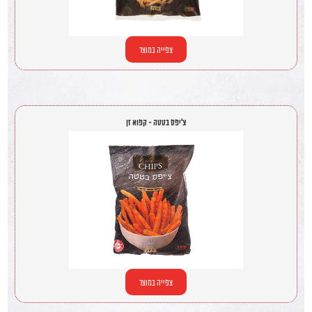
צפייה במוצר
צ'יפס בטטה - קפוא זן
צפייה במוצר