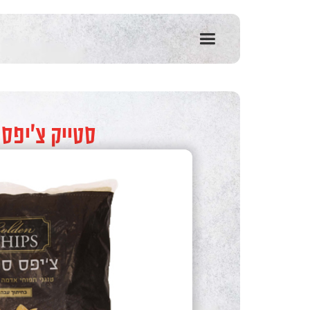
שִׂים
לֵב:
בְּאֲתָר
זֶה
מֻפְעֶלֶת
מַעֲרֶכֶת
נָגִישׁ
בִּקְלִיק
הַמְּסַיַּעַת
סטייק צ'יפס 
לִנְגִישׁוּת
הָאֲתָר.
לְחַץ
Control-
F11
לְהַתְאָמַת
הָאֲתָר
לְעִוְורִים
הַמִּשְׁתַּמְּשִׁים
בְּתוֹכְנַת
קוֹרֵא־מָסָךְ;
לְחַץ
Control-