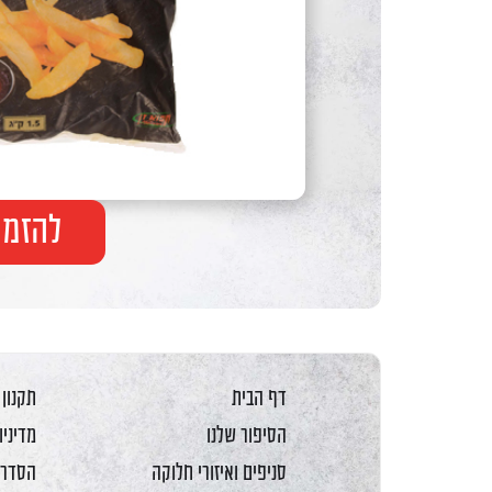
F10
לִפְתִיחַת
תַּפְרִיט
נְגִישׁוּת.
להזמנ
דף הבית
תקנון
הסיפור שלנו
מדיניו
סניפים ואיזורי חלוקה
הסדרי