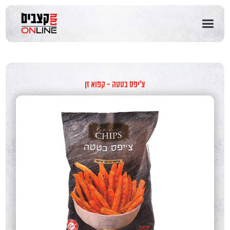
שִׂים
לֵב:
בְּאֲתָר
זֶה
מֻפְעֶלֶת
מַעֲרֶכֶת
נָגִישׁ
בִּקְלִיק
צ'יפס בטטה - קפוא זן
הַמְּסַיַּעַת
לִנְגִישׁוּת
הָאֲתָר.