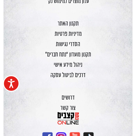
עלון מוצרים למימוש נק'
תקנון האתר
מדיניות פרטיות
הסדרי נגישות
תקנון מועדון “נתח חברים”
ניהול מידע אישי
דרכים לביטול עסקה
נגיש
דרושים
צור קשר