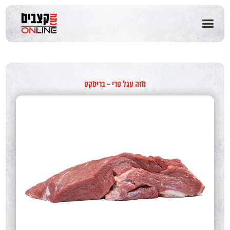
שִׂים
לֵב:
בְּאֲתָר
זֶה
מֻפְעֶלֶת
מַעֲרֶכֶת
נָגִישׁ
בִּקְלִיק
חזה עגל טרי - בריסקט
הַמְּסַיַּעַת
לִנְגִישׁוּת
הָאֲתָר.