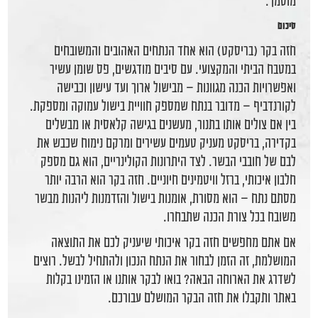
מוסמך.
סיכום
חזה בקר (בריסקט) הוא אחד הנתחים האהובים והמשובחים
במטבח הביתי והמקצועי. עם סיבים מודגשים, פס שומן עשיר
ואפשרויות הכנה מגוונות – מבישול ארוך ועד עישון וכבישה
לקורנדביף – מדובר בנתח שמספק חוויית בישול עמוקה ומספקת.
בין אם צולים אותו בתנור, מעשנים בגישה קלאסית או מבשלים
בקדירה, בריסקט מעניק טעמים עשירים ומרקם נימוח שכבש את
לבם של חובבי הבשר. לצד היתרונות הקולינריים, הוא גם מספק
חלבון איכותי, ברזל וויטמינים חיוניים. חזה בקר הוא הרבה יותר
מסתם נתח – הוא מסורת, אומנות בישול והזדמנות ליהנות מבשר
משובח בכל צורת הכנה שתבחרו.
אם אתם מחפשים חזה בקר איכותי שיעניק לכם את התוצאה
המושלמת, זה הזמן לבחור את הנתח הנכון ולהתחיל לבשל. רוצים
לשדרג את הארוחה הבאה? בואו לבקר אותנו או הזמינו בקלות
באתר ותקבלו את חזה הבקר המושלם עבורכם.