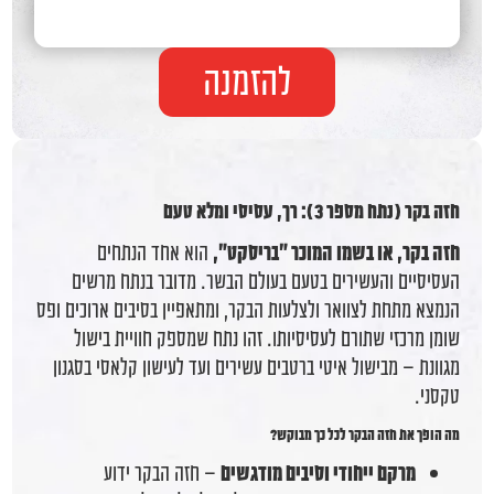
להזמנה
חזה בקר (נתח מספר 3): רך, עסיסי ומלא טעם
חזה בקר, או בשמו המוכר "בריסקט",
הוא אחד הנתחים
העסיסיים והעשירים בטעם בעולם הבשר. מדובר בנתח מרשים
הנמצא מתחת לצוואר ולצלעות הבקר, ומתאפיין בסיבים ארוכים ופס
שומן מרכזי שתורם לעסיסיותו. זהו נתח שמספק חוויית בישול
מגוונת – מבישול איטי ברטבים עשירים ועד לעישון קלאסי בסגנון
טקסני.
מה הופך את חזה הבקר לכל כך מבוקש?
מרקם ייחודי וסיבים מודגשים
– חזה הבקר ידוע