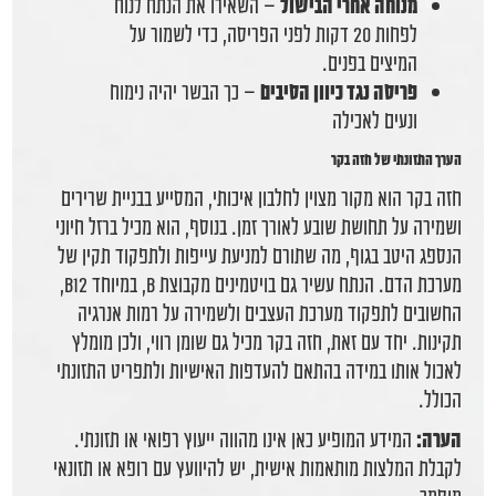
מנוחה אחרי הבישול
– השאירו את הנתח לנוח
לפחות 20 דקות לפני הפריסה, כדי לשמור על
המיצים בפנים.
פריסה נגד כיוון הסיבים
– כך הבשר יהיה נימוח
ונעים לאכילה
הערך התזונתי של חזה בקר
חזה בקר הוא מקור מצוין לחלבון איכותי, המסייע בבניית שרירים
ושמירה על תחושת שובע לאורך זמן. בנוסף, הוא מכיל ברזל חיוני
הנספג היטב בגוף, מה שתורם למניעת עייפות ולתפקוד תקין של
מערכת הדם. הנתח עשיר גם בויטמינים מקבוצת B, במיוחד B12,
החשובים לתפקוד מערכת העצבים ולשמירה על רמות אנרגיה
תקינות. יחד עם זאת, חזה בקר מכיל גם שומן רווי, ולכן מומלץ
לאכול אותו במידה בהתאם להעדפות האישיות ולתפריט התזונתי
הכולל.
הערה:
המידע המופיע כאן אינו מהווה ייעוץ רפואי או תזונתי.
לקבלת המלצות מותאמות אישית, יש להיוועץ עם רופא או תזונאי