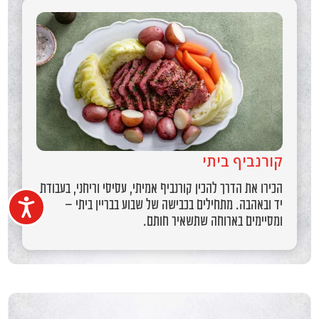
קורנביף ביתי
הכירו את הדרך להכין קורנביף אמיתי, עסיסי וריחני, בעבודת
נגיש
יד ובאהבה. מתחילים בכבישה של שבוע בבריין ביתי –
ומסיימים בארוחה שתשאיר חותם.