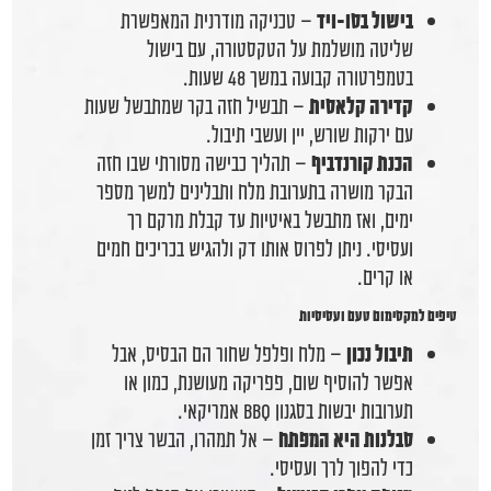
בישול בסו-ויד
– טכניקה מודרנית המאפשרת
שליטה מושלמת על הטקסטורה, עם בישול
בטמפרטורה קבועה במשך 48 שעות.
קדירה קלאסית
– תבשיל חזה בקר שמתבשל שעות
עם ירקות שורש, יין ועשבי תיבול.
הכנת קורנדביף
– תהליך כבישה מסורתי שבו חזה
הבקר מושרה בתערובת מלח ותבלינים למשך מספר
ימים, ואז מתבשל באיטיות עד קבלת מרקם רך
ועסיסי. ניתן לפרוס אותו דק ולהגיש בכריכים חמים
או קרים.
טיפים למקסימום טעם ועסיסיות
תיבול נכון
– מלח ופלפל שחור הם הבסיס, אבל
אפשר להוסיף שום, פפריקה מעושנת, כמון או
תערובות יבשות בסגנון BBQ אמריקאי.
סבלנות היא המפתח
– אל תמהרו, הבשר צריך זמן
כדי להפוך לרך ועסיסי.