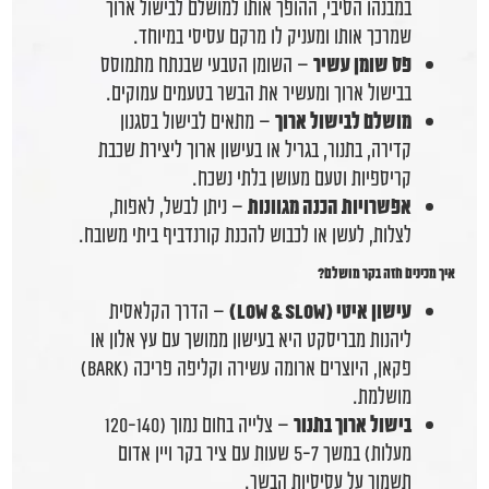
במבנהו הסיבי, ההופך אותו למושלם לבישול ארוך
שמרכך אותו ומעניק לו מרקם עסיסי במיוחד.
פס שומן עשיר
– השומן הטבעי שבנתח מתמוסס
בבישול ארוך ומעשיר את הבשר בטעמים עמוקים.
מושלם לבישול ארוך
– מתאים לבישול בסגנון
קדירה, בתנור, בגריל או בעישון ארוך ליצירת שכבת
קריספיות וטעם מעושן בלתי נשכח.
אפשרויות הכנה מגוונות
– ניתן לבשל, לאפות,
לצלות, לעשן או לכבוש להכנת קורנדביף ביתי משובח.
איך מכינים חזה בקר מושלם?
עישון איטי (Low & Slow)
– הדרך הקלאסית
ליהנות מבריסקט היא בעישון ממושך עם עץ אלון או
פקאן, היוצרים ארומה עשירה וקליפה פריכה (Bark)
מושלמת.
בישול ארוך בתנור
– צלייה בחום נמוך (120-140
מעלות) במשך 5-7 שעות עם ציר בקר ויין אדום
תשמור על עסיסיות הבשר.