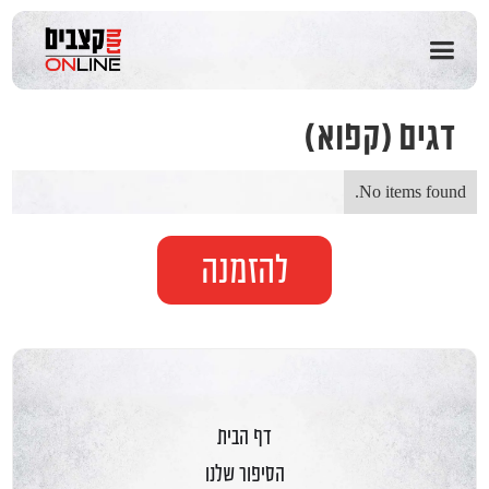
שִׂים
לֵב:
בְּאֲתָר
זֶה
מֻפְעֶלֶת
מַעֲרֶכֶת
דגים (קפוא)
נָגִישׁ
בִּקְלִיק
הַמְּסַיַּעַת
No items found.
לִנְגִישׁוּת
הָאֲתָר.
להזמנה
דף הבית
הסיפור שלנו