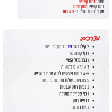
מאת:
נתח קצבים
רמת קושי:
מתקדמים
זמן הכנה ובישול:
כ-3 שעות
מצרכים:
2 קילו בשר
שריר
חתוך לקוביות
1 כף קורנפלור
1 בצל גדול קצוץ
3 שיני שום כתושות
4-5 כוסות שעועית לבנה אחרי השרייה
5 עגבניות בשלות חתוכות לקוביות
3 כפות רסק עגבניות
1 כף פפריקה מתוקה
1 כפית כמון
כפית כורכום