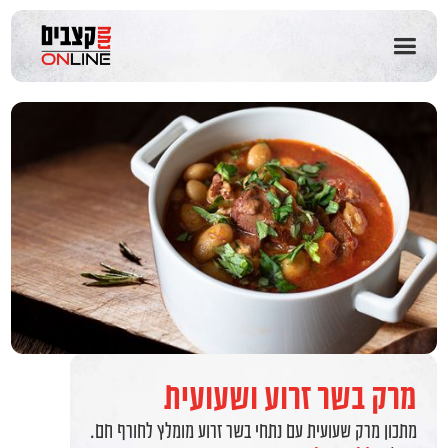
שִׂים
לֵב:
בְּאֲתָר
זֶה
מֻפְעֶלֶת
מַעֲרֶכֶת
נָגִישׁ
בִּקְלִיק
הַמְּסַיַּעַת
לִנְגִישׁוּת
הָאֲתָר.
מרק בשר זרוע ושעועית
מתכון מרק שעועית עם נתחי בשר זרוע מומלץ לחורף חם.