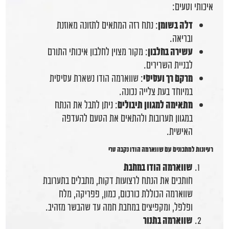
איכותי וטעים:
דלה בשומן
: נתח רזה המתאים לתזונה מאוזנת
ובריאה.
עשירה בחלבון
: מקור מצוין לחלבון איכותי התורם
לבניית השרירים.
מרקם רך ועסיסי
: שווארמה הודו נשארת עסיסית
במיוחד בעת צלייה נכונה.
מתאימה למגוון תיבולים
: ניתן לתבל את הנתח
במגוון תערובות ולהתאים את הטעם להעדפה
האישית.
רעיונות למתכונים עם שווארמה הודו נקבה טרי
שווארמה הודו במחבת
חותכים את הנתח לרצועות דקות, מתבלים בתערובת
שווארמה הכוללת כורכום, כמון, פפריקה, מלח
ופלפל, ומקפיצים במחבת חמה עד שהבשר מזהיב.
שווארמה בתנור