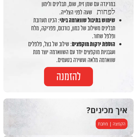
במרינדה עם שמן זית, שום, תבלינים ולימון
לפחות
שעה לפני הצלייה.
שימוש בתיבול שווארמה ביתי
: הכינו תערובת
תבלינים משילוב של כמון, כורכום, פפריקה, מלח
ופלפל שחור.
הוספת ירקות מוקפצים
: שילוב של בצל, פלפלים
ועגבניות מוקפצים יחד עם השווארמה יוצר מנת
שווארמה מלאה ועשירה בטעמים.
להזמנה
איך מכינים?
הקפצה | מחבת