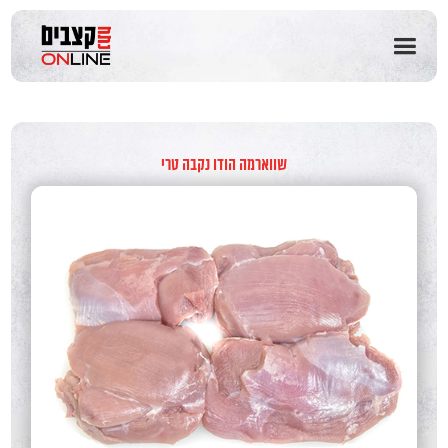
שִׂים
לֵב:
בְּאֲתָר
זֶה
מֻפְעֶלֶת
מַעֲרֶכֶת
נָגִישׁ
בִּקְלִיק
שווארמה הודו נקבה טרי
הַמְּסַיַּעַת
לִנְגִישׁוּת
הָאֲתָר.