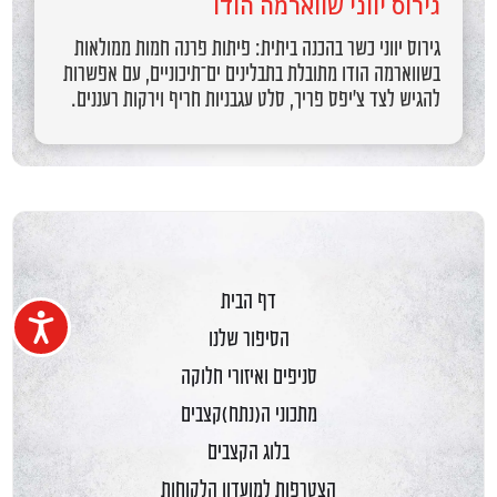
גירוס יווני שווארמה הודו
גירוס יווני כשר בהכנה ביתית: פיתות פרנה חמות ממולאות
בשווארמה הודו מתובלת בתבלינים ים־תיכוניים, עם אפשרות
להגיש לצד צ’יפס פריך, סלט עגבניות חריף וירקות רעננים.
דף הבית
נגיש
הסיפור שלנו
סניפים ואיזורי חלוקה
מתכוני ה(נתח)קצבים
בלוג הקצבים
הצטרפות למועדון הלקוחות