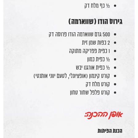
½ כף מלח דק
גירוס הודו (שווארמה)
500 גרם שווארמה הודו פרוסה דק
2 כפות שמן זית
1 כפית פפריקה מתוקה
½ כפית כמון
½ כפית אורגנו יבש
קורט קינמון (אופציונלי, לטעם יווני אותנטי)
קורט מלח דק
קורט פלפל שחור טחון
אופן ההכנה:
הכנת הפיתות