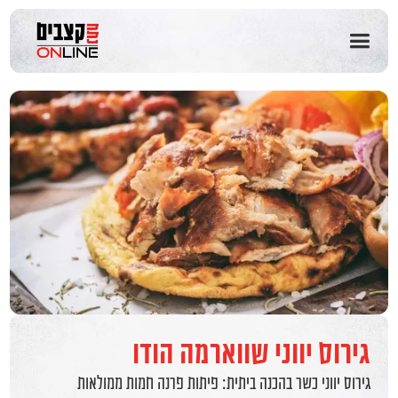
שִׂים
לֵב:
בְּאֲתָר
זֶה
מֻפְעֶלֶת
מַעֲרֶכֶת
נָגִישׁ
בִּקְלִיק
הַמְּסַיַּעַת
לִנְגִישׁוּת
הָאֲתָר.
גירוס יווני שווארמה הודו
גירוס יווני כשר בהכנה ביתית: פיתות פרנה חמות ממולאות