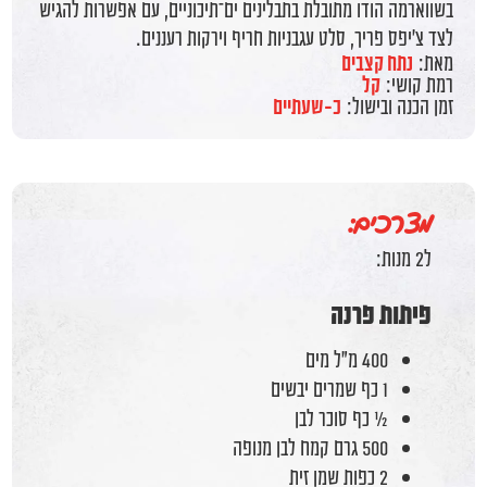
בשווארמה הודו מתובלת בתבלינים ים־תיכוניים, עם אפשרות להגיש
לצד צ’יפס פריך, סלט עגבניות חריף וירקות רעננים.
מאת:
נתח קצבים
רמת קושי:
קל
זמן הכנה ובישול:
כ-שעתיים
מצרכים:
ל2 מנות:
פיתות פרנה
400 מ"ל מים
1 כף שמרים יבשים
½ כף סוכר לבן
500 גרם קמח לבן מנופה
2 כפות שמן זית