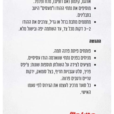
אורגנו, קינמון (אם רוצים), מלח ופלפל.
מוסיפים את נתחי ההודו ו"מעסים" היטב
בתבלינים.
מחממים מחבת ברזל או גריל, צורבים את ההודו
2–3 דקות מכל צד, עד השחמה יפה ובישול מלא.
ההגשה
פותחים פיתת פרנה חמה.
מניחים בפנים נתחי שווארמה הודו עסיסיים.
מציעים לצידה על השולחן תוספות שונות: צ’יפס
פריך, סלט עגבניות חריף, בצל סומאק, ירקות
טריים ורטבים פרווה.
כל סועד מרכיב לעצמו את הגירוס לפי טעמו
האישי.