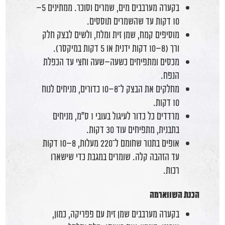
בקערה מערבבים מים, שמרים וסוכר. ממתינים 5–
10 דקות עד שהשמרים תוססים.
מוסיפים קמח, שמן זית ומלח, ולשים לבצק חלק
ורך (8–10 דקות ידנית או 5 דקות במיקסר).
מכסים ומתפיחים כשעה–שעה וחצי עד הכפלת
הנפח.
מחלקים את הבצק ל־8–10 כדורים, מניחים לנוח
10 דקות.
מרדדים כל כדור לעיגול בעובי 1 ס"מ, מניחים
בתבנית, מתפיחים עוד 30 דקות.
אופים בתנור שחומם ל־220 מעלות, 8–10 דקות
עד הזהבה קלה. שומרים במגבת כדי שישארו
רכות.
הכנת השווארמה
בקערה מערבבים שמן זית עם פפריקה, כמון,