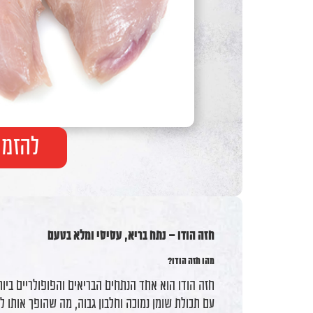
F10
לִפְתִיחַת
תַּפְרִיט
נְגִישׁוּת.
להזמנ
חזה הודו – נתח בריא, עסיסי ומלא בטעם
מהו חזה הודו?
חזה הודו הוא אחד הנתחים הבריאים והפופולריים ביו
עם תכולת שומן נמוכה וחלבון גבוה, מה שהופך אותו ל