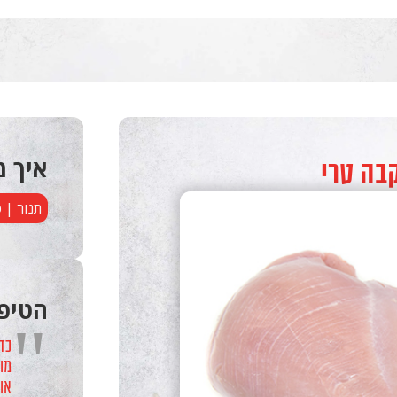
קבה טרי
איך מ
תנור | 
הטיפ
"
כד
מומ
או 