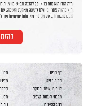
חזה הודו הוא נתח בריא, קל להכנה ורב-שימושי. הודו
הוא מהווה פתרון מושלם לתזונה מאוזנת וטעימה. עם תי
ממנו במגוון רחב של מנות – מארוחות יומיומיות ועד לא
להזמנ
דף הבית
תקנון
הסיפור שלנו
מדיניו
סניפים ואיזורי חלוקה
הסדרי
מתכוני ה(נתח)קצבים
תקנון 
בלוג הקצבים
ניהול 