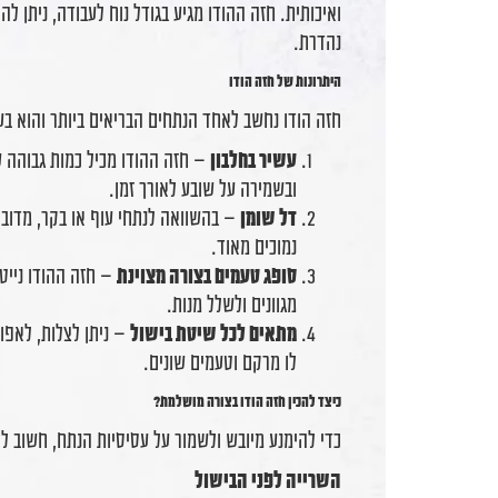
ואיכותית. חזה ההודו מגיע בגודל נוח לעבודה, ניתן לה
נהדרת.
היתרונות של חזה הודו
חזה הודו נחשב לאחד הנתחים הבריאים ביותר והוא בעל
עשיר בחלבון
– חזה ההודו מכיל כמות גבוהה של
ובשמירה על שובע לאורך זמן.
דל שומן
– בהשוואה לנתחי עוף או בקר, מדובר
נמוכים מאוד.
סופג טעמים בצורה מצוינת
– חזה ההודו נייטר
מגוונים ולשלל מנות.
מתאים לכל שיטת בישול
– ניתן לצלות, לאפות
לו מרקם וטעמים שונים.
כיצד להכין חזה הודו בצורה מושלמת?
כדי להימנע מיובש ולשמור על עסיסיות הנתח, חשוב ל
השרייה לפני הבישול