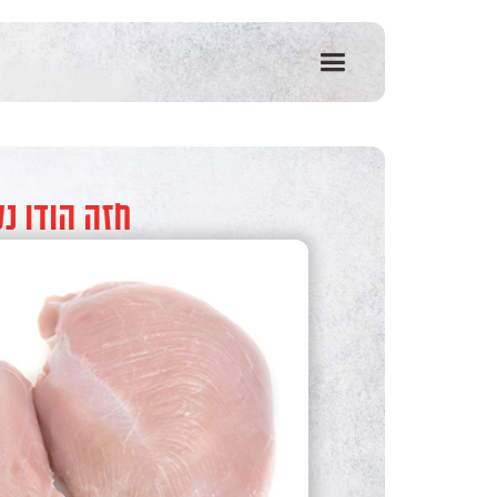
שִׂים
לֵב:
בְּאֲתָר
זֶה
מֻפְעֶלֶת
מַעֲרֶכֶת
נָגִישׁ
בִּקְלִיק
הַמְּסַיַּעַת
חזה הודו נ
לִנְגִישׁוּת
הָאֲתָר.
לְחַץ
Control-
F11
לְהַתְאָמַת
הָאֲתָר
לְעִוְורִים
הַמִּשְׁתַּמְּשִׁים
בְּתוֹכְנַת
קוֹרֵא־מָסָךְ;
לְחַץ
Control-