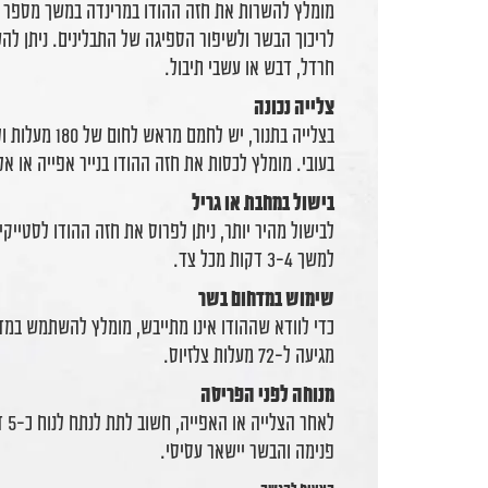
מומלץ להשרות את חזה ההודו במרינדה במשך מספר שע
לריכוך הבשר ולשיפור הספיגה של התבלינים. ניתן להש
חרדל, דבש או עשבי תיבול.
צלייה נכונה
בעובי. מומלץ לכסות את חזה ההודו בנייר אפייה או אלו
בישול במחבת או גריל
לבישול מהיר יותר, ניתן לפרוס את חזה ההודו לסטייק
למשך 3-4 דקות מכל צד.
שימוש במדחום בשר
כדי לוודא שההודו אינו מתייבש, מומלץ להשתמש במ
מגיעה ל-72 מעלות צלזיוס.
מנוחה לפני הפריסה
לאח
פנימה והבשר יישאר עסיסי.