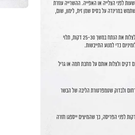
ות לפני הצלייה או האפייה. ההשרייה עוזרת
תמש במרינדה על בסיס שמן זית, לימון, שום,
בצלייה בתנור, יש לחמם מראש לחום של 180 מעלות ולצלות את הנתח במשך 25-30 דקות, תלוי
מיניום כדי למנוע התייבשות.
ים דקים ולצלות אותם על מחבת חמה או גריל
דחום ולבדוק שטמפרטורת הליבה של הבשר
ר הצלייה או האפייה, חשוב לתת לנתח לנוח כ-5 דקות לפני הפריסה, כך שהמיצים ייספגו חזרה