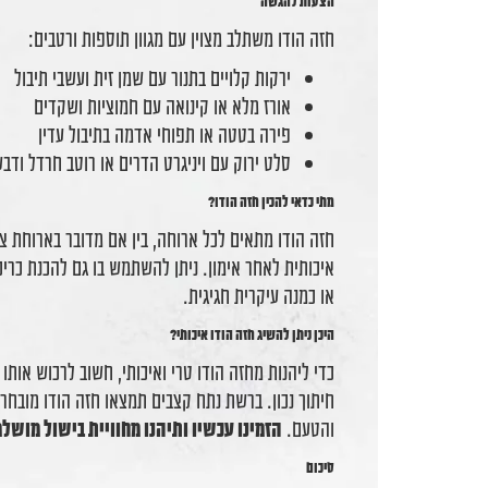
הצעות להגשה
חזה הודו משתלב מצוין עם מגוון תוספות ורטבים:
ירקות קלויים בתנור עם שמן זית ועשבי תיבול
אורז מלא או קינואה עם חמוציות ושקדים
פירה בטטה או תפוחי אדמה בתיבול עדין
סלט ירוק עם ויניגרט הדרים או רוטב חרדל ודב
מתי כדאי להכין חזה הודו?
חזה הודו מתאים לכל ארוחה, בין אם מדובר בארוחת צה
איכותית לאחר אימון. ניתן להשתמש בו גם להכנת כרי
או כמנה עיקרית חגיגית.
היכן ניתן להשיג חזה הודו איכותי?
כדי ליהנות מחזה הודו טרי ואיכותי, חשוב לרכוש אות
חיתוך נכון. ברשת נתח קצבים תמצאו חזה הודו מובחר ו
והטעם.
הזמינו עכשיו ותיהנו מחוויית בישול מושל
סיכום