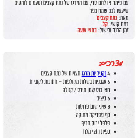
עם פיתה או לחם טרי, עם המרגז של נתח קצבים וטעמים לוהטים
שיעשו לכם שמח בפה
מאת:
נתח קצבים
רמת קושי:
קל
זמן הכנה ובישול:
כחצי שעה
מצרכים:
4
נקניקיות מרגז
חצויות של נתח קצבים
6 עגבניות בשלות מקולפות – חתוכות לקוביות
חצי כוס שמן תירס / קנולה
6 ביצים
8 שיני שום פרוסות
כף פפריקה מתוקה
פלפל ירוק חריף
כפית וחצי מלח