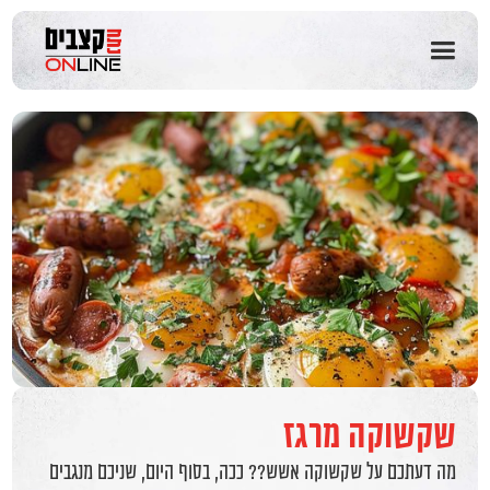
שִׂים
לֵב:
בְּאֲתָר
זֶה
מֻפְעֶלֶת
מַעֲרֶכֶת
נָגִישׁ
בִּקְלִיק
הַמְּסַיַּעַת
לִנְגִישׁוּת
הָאֲתָר.
שקשוקה מרגז
מה דעתכם על שקשוקה אשש?? ככה, בסוף היום, שניכם מנגבים