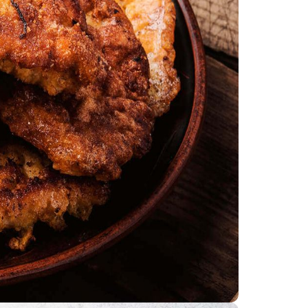
F10
לִפְתִיחַת
תַּפְרִיט
נְגִישׁוּת.