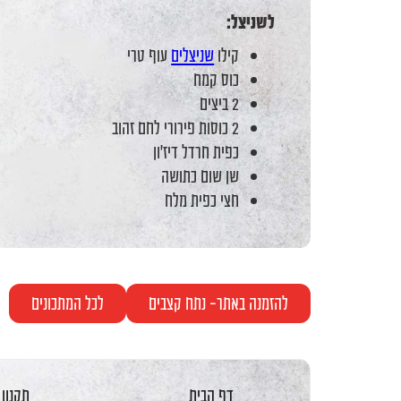
לשניצל:
קילו
שניצלים
עוף טרי
כוס קמח
2 ביצים
2 כוסות פירורי לחם זהוב
כפית חרדל דיז'ון
שן שום כתושה
חצי כפית מלח
להזמנה באתר- נתח קצבים
לכל המתכונים
דף הבית
תקנון