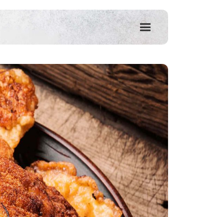
שִׂים
לֵב:
בְּאֲתָר
זֶה
מֻפְעֶלֶת
מַעֲרֶכֶת
נָגִישׁ
בִּקְלִיק
הַמְּסַיַּעַת
לִנְגִישׁוּת
הָאֲתָר.
לְחַץ
Control-
F11
לְהַתְאָמַת
הָאֲתָר
לְעִוְורִים
הַמִּשְׁתַּמְּשִׁים
בְּתוֹכְנַת
קוֹרֵא־מָסָךְ;
לְחַץ
Control-