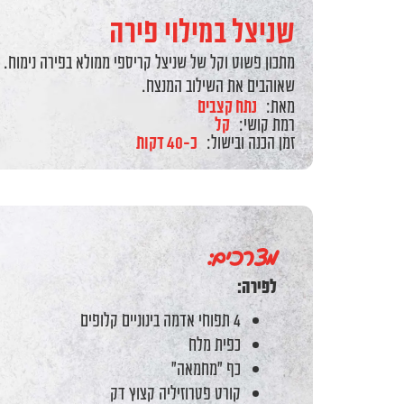
שניצל במילוי פירה
מתכון פשוט וקל של שניצל קריספי ממולא בפירה נימוח. מ
שאוהבים את השילוב המנצח.
מאת:
נתח קצבים
רמת קושי:
קל
זמן הכנה ובישול:
כ-40 דקות
מצרכים:
לפירה:
4 תפוחי אדמה בינוניים קלופים
כפית מלח
כף "מחמאה"
קורט פטרוזיליה קצוץ דק