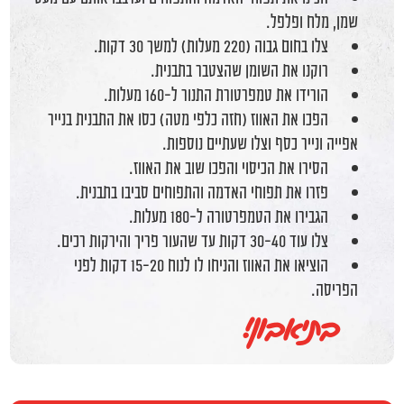
שמן, מלח ופלפל.
צלו בחום גבוה (220 מעלות) למשך 30 דקות.
רוקנו את השומן שהצטבר בתבנית.
הורידו את טמפרטורת התנור ל-160 מעלות.
הפכו את האווז (חזה כלפי מטה) כסו את התבנית בנייר
אפייה ונייר כסף וצלו שעתיים נוספות.
הסירו את הכיסוי והפכו שוב את האווז.
פזרו את תפוחי האדמה והתפוחים סביבו בתבנית.
הגבירו את הטמפרטורה ל-180 מעלות.
צלו עוד 30-40 דקות עד שהעור פריך והירקות רכים.
הוציאו את האווז והניחו לו לנוח 15-20 דקות לפני
הפריסה.
בתיאבון!