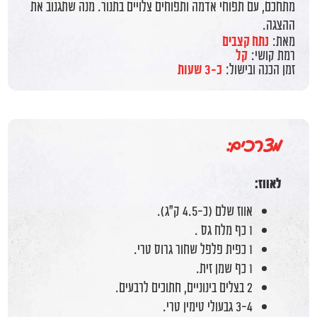
מתחכם, עם תפוחי אדמה ותפוחים צלויים בתנור. מנה שתגנוב את
ההצגה.
מאת:
נתח קצבים
רמת קושי:
קל
זמן הכנה ובישול:
כ-3 שעות
מצרכים:
לאווז:
אווז שלם (כ-4.5 ק"ג).
1 כף מלח גס .
1 כפית פלפל שחור גרוס טרי.
1 כף שמן זית.
2 בצלים בינוניים, חתוכים לרבעים.
3-4 גבעולי טימין טרי.