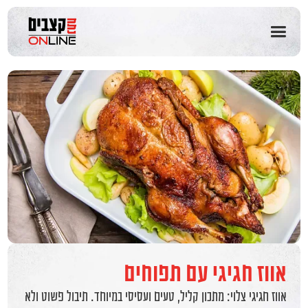
שִׂים
לֵב:
בְּאֲתָר
זֶה
מֻפְעֶלֶת
מַעֲרֶכֶת
נָגִישׁ
בִּקְלִיק
הַמְּסַיַּעַת
לִנְגִישׁוּת
הָאֲתָר.
אווז חגיגי עם תפוחים
אווז חגיגי צלוי: מתכון קליל, טעים ועסיסי במיוחד. תיבול פשוט ולא