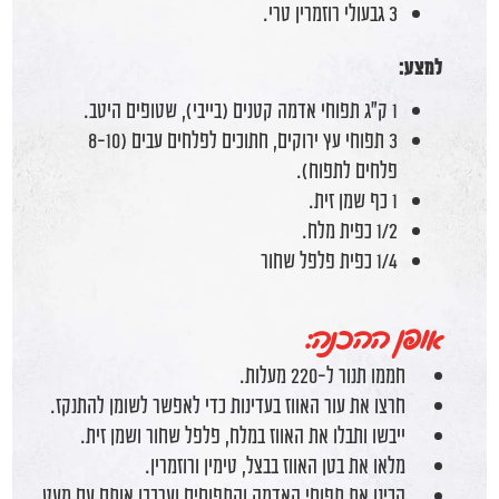
3 גבעולי רוזמרין טרי.
למצע:
1 ק"ג תפוחי אדמה קטנים (בייבי), שטופים היטב.
3 תפוחי עץ ירוקים, חתוכים לפלחים עבים (8-10
פלחים לתפוח).
1 כף שמן זית.
1/2 כפית מלח.
1/4 כפית פלפל שחור
אופן ההכנה:
חממו תנור ל-220 מעלות.
חרצו את עור האווז בעדינות כדי לאפשר לשומן להתנקז.
ייבשו ותבלו את האווז במלח, פלפל שחור ושמן זית.
מלאו את בטן האווז בבצל, טימין ורוזמרין.
הכינו את תפוחי האדמה והתפוחים וערבבו אותם עם מעט