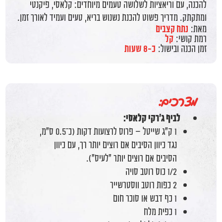
להכנה, עם וריאציות לשלושה טעמים מיוחדים: קלאסי, פיקנטי
ומתקתק. מדריך פשוט להכנת נשנוש בריא, טעים ועמיד לאורך זמן.
מאת:
נתח קצבים
רמת קושי:
קל
זמן הכנה ובישול:
כ-8 שעות
מצרכים:
לביף ג'רקי קלאסי:
1 ק"ג שייטל – פרוס לרצועות דקות (כ־0.5 ס"מ,
נגד כיוון הסיבים אם רוצים יותר רך, עם כיוון
הסיבים אם רוצים יותר "לעיס").
1/2 כוס רוטב סויה
2 כפות רוטב ווסטרשייר
1 כף דבש או סוכר חום
1 כפית מלח