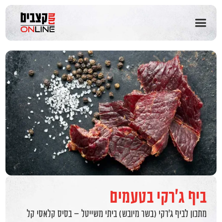
שִׂים
לֵב:
בְּאֲתָר
זֶה
מֻפְעֶלֶת
מַעֲרֶכֶת
נָגִישׁ
בִּקְלִיק
הַמְּסַיַּעַת
לִנְגִישׁוּת
הָאֲתָר.
ביף ג'רקי בטעמים
מתכון לביף ג’רקי (בשר מיובש) ביתי משייטל – בסיס קלאסי קל