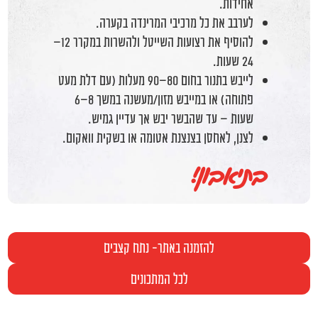
אחידות.
לערבב את כל מרכיבי המרינדה בקערה.
להוסיף את רצועות השייטל ולהשרות במקרר 12–
24 שעות.
לייבש בתנור בחום 80–90 מעלות (עם דלת מעט
פתוחה) או במייבש מזון/מעשנה במשך 8–6
שעות – עד שהבשר יבש אך עדיין גמיש.
לצנן, לאחסן בצנצנת אטומה או בשקית וואקום.
בתיאבון!
להזמנה באתר- נתח קצבים
לכל המתכונים