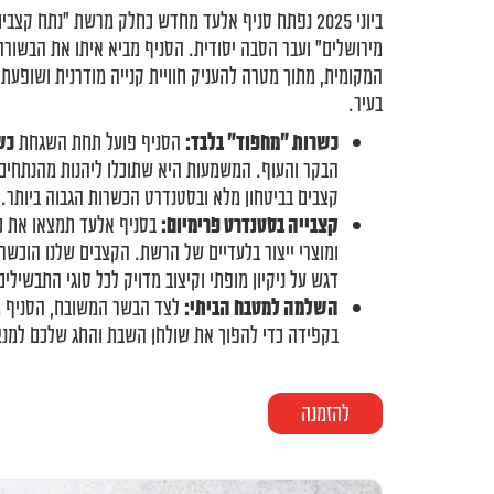
ביוני 2025 נפתח סניף אלעד מחדש כחלק מרשת "נתח 
מירושלים" ועבר הסבה יסודית. הסניף מביא איתו את הבשורה
המקומית, מתוך מטרה להעניק חוויית קנייה מודרנית ושופע
בעיר.
כשרות "מחפוד" בלבד:
הסניף פועל תחת השגחת
כש
הבקר והעוף. המשמעות היא שתוכלו ליהנות מהנתחים 
קצבים בביטחון מלא ובסטנדרט הכשרות הגבוה ביותר.
קצבייה בסטנדרט פרימיום:
בסניף אלעד תמצאו את כ
ומוצרי ייצור בלעדיים של הרשת. הקצבים שלנו הוכשרו
דגש על ניקיון מופתי וקיצוב מדויק לכל סוגי התבשילים
השלמה למטבח הביתי:
לצד הבשר המשובח, הסניף מ
בקפידה כדי להפוך את שולחן השבת והחג שלכם למנצ
להזמנה