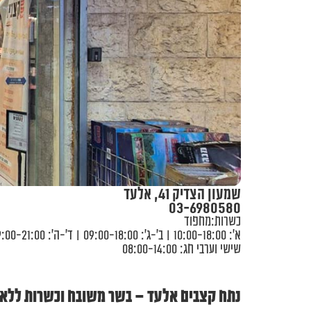
F10
לִפְתִיחַת
תַּפְרִיט
נְגִישׁוּת.
שמעון הצדיק 41, אלעד
03-6980580
כשרות:
מחפוד
א’: 10:00-18:00 | ב’-ג’: 09:00-18:00 | ד'-ה': 09:00-21:00
שישי וערבי חג: 08:00-14:00
נתח קצבים אלעד – בשר משובח וכשרות ללא