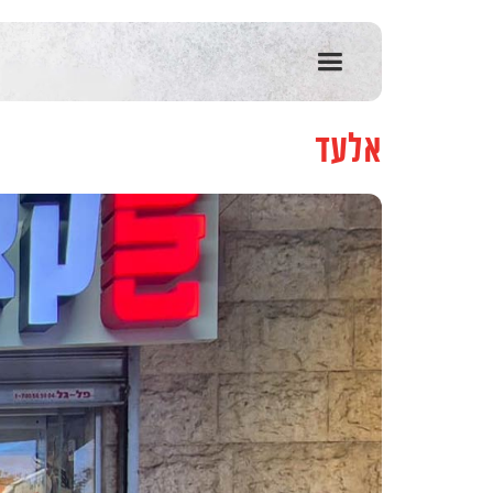
שִׂים
לֵב:
בְּאֲתָר
זֶה
מֻפְעֶלֶת
מַעֲרֶכֶת
אלעד
נָגִישׁ
בִּקְלִיק
הַמְּסַיַּעַת
לִנְגִישׁוּת
הָאֲתָר.
לְחַץ
Control-
F11
לְהַתְאָמַת
הָאֲתָר
לְעִוְורִים
הַמִּשְׁתַּמְּשִׁים
בְּתוֹכְנַת
קוֹרֵא־מָסָךְ;
לְחַץ
Control-