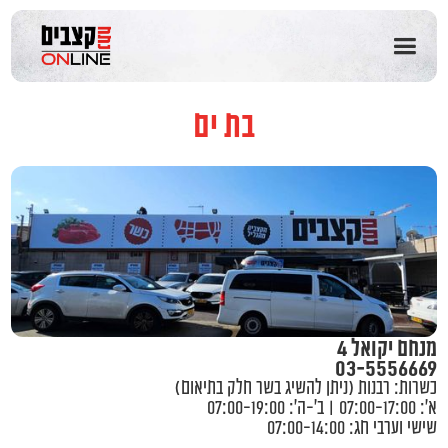
שִׂים
לֵב:
בְּאֲתָר
זֶה
מֻפְעֶלֶת
מַעֲרֶכֶת
בת ים
נָגִישׁ
בִּקְלִיק
הַמְּסַיַּעַת
לִנְגִישׁוּת
הָאֲתָר.
מנחם יקואל 4
03-5556669
כשרות:
רבנות (ניתן להשיג בשר חלק בתיאום)
א’: 07:00-17:00 | ב’-ה’: 07:00-19:00
שישי וערבי חג: 07:00-14:00