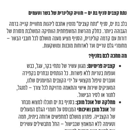
נתח קצבים סניף בת ים – חוויה קולינרית של בשר וטעמים
בלב בת ים, סניף "נתח קצבים" מזמין אתכם ליהנות מחוויית קנייה ברמה
הגבוהה ביותר. כחלק מהרשת המשפחתית הוותיקה המשלבת מסורת של
דורות עם קדמה קולינרית, הסניף מציע מענה מושלם לכל חובבי הבשר –
מחומרי גלם טריים ועד לארוחות מוכנות ומושקעות.
מה מחכה לכם בסניף?
קצביה פרימיום:
מגוון עשיר של נתחי בקר, עגל, כבש
ועופות בטריות ללא פשרות. כל הנתחים נבחרים בקפידה
ועוברים טיפול מקצועי על ידי הקצבים המיומנים שלנו,
המעניקים שירות אישי והתאמה מדויקת לכל צורך – למנגל,
לתנור או לסיר הבישול.
מחלקה של אוכל מוכן:
בסניף בת ים תוכלו למצוא מבחר
של
אוכל מוכן ואיכותי
המבוסס על חומרי הגלם המעולים
של הקצבייה. פתרון מושלם למחפשים ארוחה ביתית, חמה
וטעימה ללא המאמץ שבבישול – החל מתבשילים עשירים