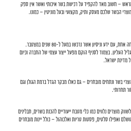
 מראש – חשוב מאד להקפיד על רכישת בשר איכותי ואשר אין ספק
צרי הבשר שלכם מעסק ותיק, מקצועי ובעל מוניטין – כמונו.
נתח קצבים הינה רשת שמבוססת על שלושה דורות של משפחה אחת, עם ידע וניסיון אשר נרכשו במעל ל-80 שנים במצטבר.
ור גידול הבקר של הגליל העליון. בצמוד לסניף הוקם מפעל ייצור עצמי של החברה וכיום
 מדינת ישראל.
רי בשר ונתחים מובחרים – גם כאלו מבקר הגדל ברמת הגולן וגם
ור תחרותי.
ווק מוצרים נלווים כמו כלי מטבח ייעודיים להכנת בשרים, תבלינים
שלם ואפילו סלטים, פסטות טריות ואלכוהול – כולל יינות מובחרים