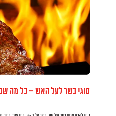
F10
לִפְתִיחַת
תַּפְרִיט
נְגִישׁוּת.
סוגי בשר לעל האש – כל מה שכ
ניתן להכין מגוון רחב של סוגי בשר על האש, בתי עסק רבים מ