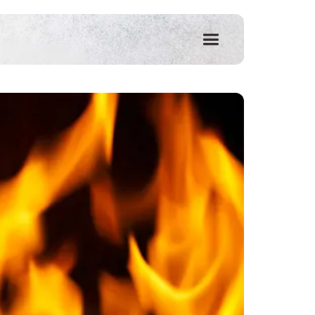
שִׂים
לֵב:
בְּאֲתָר
זֶה
מֻפְעֶלֶת
מַעֲרֶכֶת
נָגִישׁ
בִּקְלִיק
הַמְּסַיַּעַת
לִנְגִישׁוּת
הָאֲתָר.
לְחַץ
Control-
F11
לְהַתְאָמַת
הָאֲתָר
לְעִוְורִים
הַמִּשְׁתַּמְּשִׁים
בְּתוֹכְנַת
קוֹרֵא־מָסָךְ;
לְחַץ
Control-