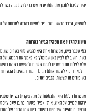
יהיה עליכם לתכנן את התפריט מראש כדי לדעת כמה בשר לקנו
למעשה, הדבר הראשון שחייבים לעשות כהכנה לארוחת על הא
חשוב להגדיר את תפקיד הבשר בארוחה
כפי שכבר ציינו, אפשרות אחת היא להגיש סוגי בשרים שונים,
בשר. חשוב לנו לציין כאן שמומלץ לא לאמץ את המנהג של הנ
אלא לצלות את הבשרים לרמת שלמות ולהגישם כשהם במיטבם. 
– לכאורה כדי לשמור אותם חמים – מוריד מאיכות הבשר ומו
בשיפודים או קציצות וקבבים שונים.
אפשרות נוספת היא התבססות על מנה עיקרית בשרית שסביבה
ירקות קלויים על האש, אורז, אפילו פסטה וכמובן שגם צ׳י
הבשריות תהיינה איכותיות במיוחד, כיוון שהן הכוכב של הארו