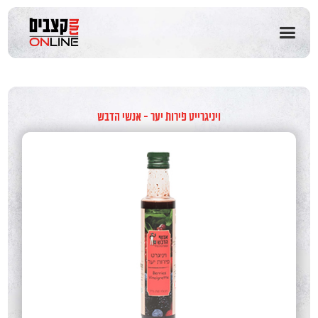
שִׂים
לֵב:
בְּאֲתָר
זֶה
מֻפְעֶלֶת
מַעֲרֶכֶת
נָגִישׁ
בִּקְלִיק
ויניגרייט פירות יער - אנשי הדבש
הַמְּסַיַּעַת
לִנְגִישׁוּת
הָאֲתָר.