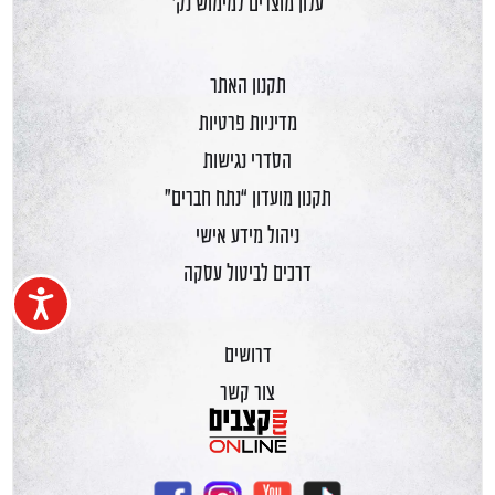
עלון מוצרים למימוש נק'
תקנון האתר
מדיניות פרטיות
הסדרי נגישות
תקנון מועדון “נתח חברים”
ניהול מידע אישי
דרכים לביטול עסקה
נגיש
דרושים
צור קשר