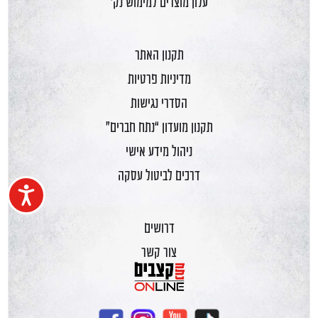
עלון מוצרים למימוש נק'
תקנון האתר
מדיניות פרטיות
הסדרי נגישות
תקנון מועדון “נתח חברים”
ניהול מידע אישי
דרכים לביטול עסקה
נגיש
דרושים
צור קשר