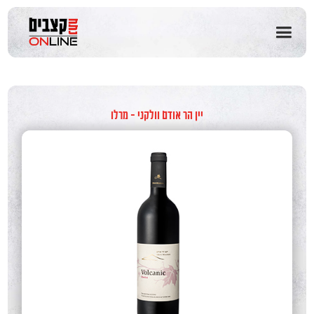
שִׂים
לֵב:
בְּאֲתָר
זֶה
מֻפְעֶלֶת
מַעֲרֶכֶת
נָגִישׁ
בִּקְלִיק
יין הר אודם וולקני - מרלו
הַמְּסַיַּעַת
לִנְגִישׁוּת
הָאֲתָר.