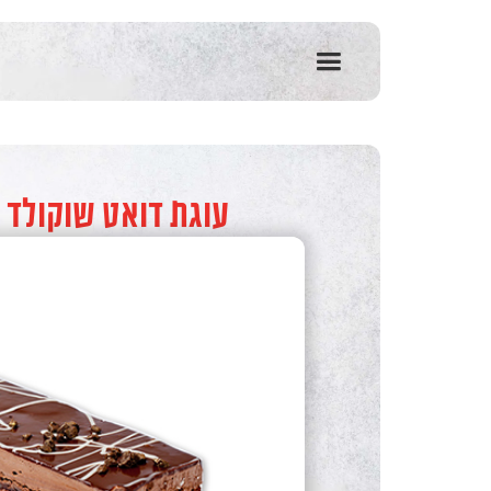
שִׂים
לֵב:
בְּאֲתָר
זֶה
מֻפְעֶלֶת
מַעֲרֶכֶת
נָגִישׁ
בִּקְלִיק
הַמְּסַיַּעַת
עוגת דואט שוקולד פ
לִנְגִישׁוּת
הָאֲתָר.
לְחַץ
Control-
F11
לְהַתְאָמַת
הָאֲתָר
לְעִוְורִים
הַמִּשְׁתַּמְּשִׁים
בְּתוֹכְנַת
קוֹרֵא־מָסָךְ;
לְחַץ
Control-