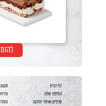
F10
לִפְתִיחַת
תַּפְרִיט
נְגִישׁוּת.
להזמנ
דף הבית
תקנון
הסיפור שלנו
מדיניו
סניפים ואיזורי חלוקה
הסדרי