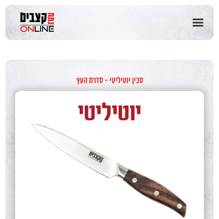
שִׂים
לֵב:
בְּאֲתָר
זֶה
מֻפְעֶלֶת
מַעֲרֶכֶת
נָגִישׁ
בִּקְלִיק
סכין יוטיליטי - סדרת העץ
הַמְּסַיַּעַת
לִנְגִישׁוּת
הָאֲתָר.