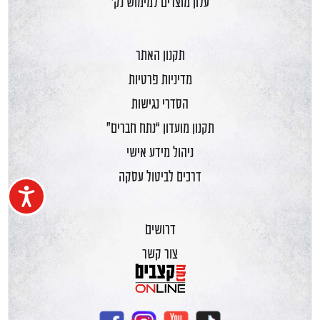
עלון מוצרים למימוש נק'
תקנון האתר
מדיניות פרטיות
הסדרי נגישות
תקנון מועדון “נתח חברים”
ניהול מידע אישי
דרכים לביטול עסקה
נגיש
דרושים
צור קשר