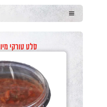
שִׂים
לֵב:
בְּאֲתָר
זֶה
מֻפְעֶלֶת
מַעֲרֶכֶת
נָגִישׁ
בִּקְלִיק
הַמְּסַיַּעַת
סלט טורקי מיוח
לִנְגִישׁוּת
הָאֲתָר.
לְחַץ
Control-
F11
לְהַתְאָמַת
הָאֲתָר
לְעִוְורִים
הַמִּשְׁתַּמְּשִׁים
בְּתוֹכְנַת
קוֹרֵא־מָסָךְ;
לְחַץ
Control-