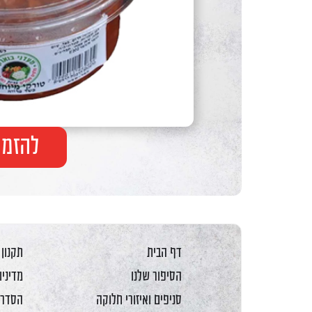
F10
לִפְתִיחַת
תַּפְרִיט
נְגִישׁוּת.
להזמנ
דף הבית
תקנון
הסיפור שלנו
מדיניו
סניפים ואיזורי חלוקה
הסדרי