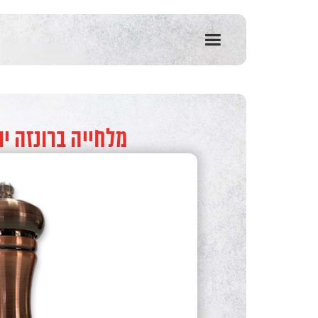
שִׂים
לֵב:
בְּאֲתָר
זֶה
מֻפְעֶלֶת
מַעֲרֶכֶת
נָגִישׁ
בִּקְלִיק
הַמְּסַיַּעַת
מלחייה ברונזה י
לִנְגִישׁוּת
הָאֲתָר.
לְחַץ
Control-
F11
לְהַתְאָמַת
הָאֲתָר
לְעִוְורִים
הַמִּשְׁתַּמְּשִׁים
בְּתוֹכְנַת
קוֹרֵא־מָסָךְ;
לְחַץ
Control-