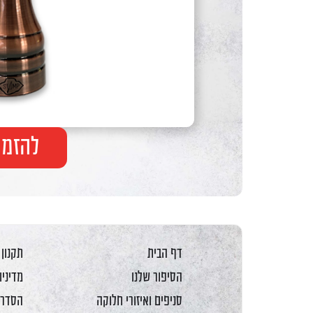
F10
לִפְתִיחַת
תַּפְרִיט
נְגִישׁוּת.
להזמנ
דף הבית
תקנון
הסיפור שלנו
מדיניו
סניפים ואיזורי חלוקה
הסדרי