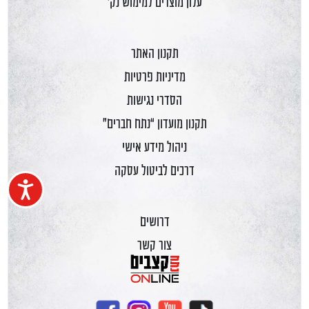
עלון מוצרים למימוש נק'
תקנון האתר
מדיניות פרטיות
הסדרי נגישות
תקנון מועדון “נתח חברים”
ניהול מידע אישי
דרכים לביטול עסקה
נגיש
דרושים
צור קשר