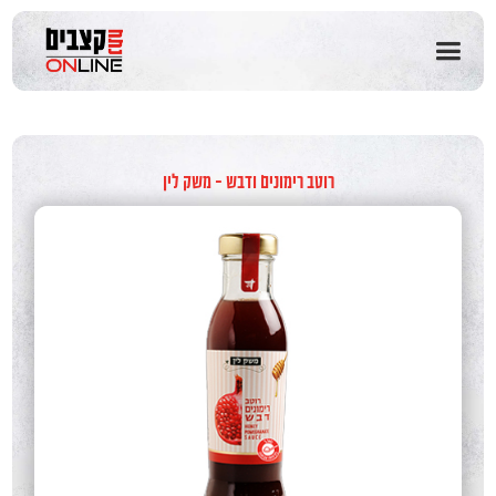
שִׂים
לֵב:
בְּאֲתָר
זֶה
מֻפְעֶלֶת
מַעֲרֶכֶת
נָגִישׁ
בִּקְלִיק
רוטב רימונים ודבש - משק לין
הַמְּסַיַּעַת
לִנְגִישׁוּת
הָאֲתָר.