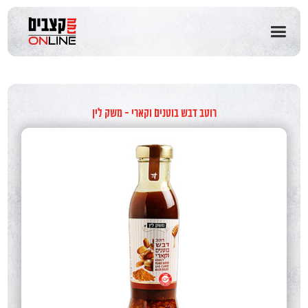
שִׂים
לֵב:
בְּאֲתָר
זֶה
מֻפְעֶלֶת
מַעֲרֶכֶת
נָגִישׁ
בִּקְלִיק
רוטב דבש בוטנים וקארי - משק לין
הַמְּסַיַּעַת
לִנְגִישׁוּת
הָאֲתָר.