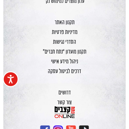
עלון מוצרים למימוש נק'
תקנון האתר
מדיניות פרטיות
הסדרי נגישות
תקנון מועדון “נתח חברים”
ניהול מידע אישי
דרכים לביטול עסקה
נגיש
דרושים
צור קשר