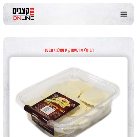
שִׂים
לֵב:
בְּאֲתָר
זֶה
מֻפְעֶלֶת
מַעֲרֶכֶת
נָגִישׁ
בִּקְלִיק
רביולי ארטישוק ירושלמי טבעני
הַמְּסַיַּעַת
לִנְגִישׁוּת
הָאֲתָר.