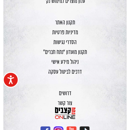
עלון מוצרים למימוש נק'
תקנון האתר
מדיניות פרטיות
הסדרי נגישות
תקנון מועדון “נתח חברים”
ניהול מידע אישי
דרכים לביטול עסקה
נגיש
דרושים
צור קשר