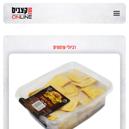
שִׂים
לֵב:
בְּאֲתָר
זֶה
מֻפְעֶלֶת
מַעֲרֶכֶת
נָגִישׁ
בִּקְלִיק
רביולי ערמונים
הַמְּסַיַּעַת
לִנְגִישׁוּת
הָאֲתָר.