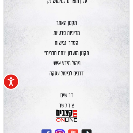
עלון מוצרים למימוש נק'
תקנון האתר
מדיניות פרטיות
הסדרי נגישות
תקנון מועדון “נתח חברים”
ניהול מידע אישי
דרכים לביטול עסקה
נגיש
דרושים
צור קשר