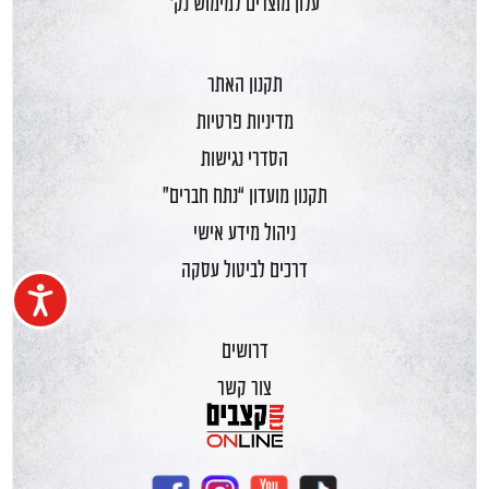
עלון מוצרים למימוש נק'
תקנון האתר
מדיניות פרטיות
הסדרי נגישות
תקנון מועדון “נתח חברים”
ניהול מידע אישי
דרכים לביטול עסקה
נגיש
דרושים
צור קשר