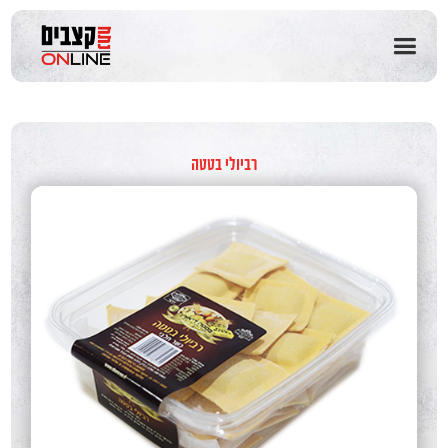
שִׂים
לֵב:
בְּאֲתָר
זֶה
מֻפְעֶלֶת
מַעֲרֶכֶת
נָגִישׁ
בִּקְלִיק
רביולי בטטה
הַמְּסַיַּעַת
לִנְגִישׁוּת
הָאֲתָר.