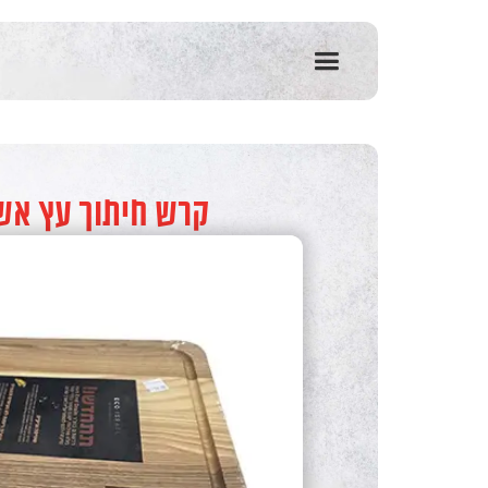
שִׂים
לֵב:
בְּאֲתָר
זֶה
מֻפְעֶלֶת
מַעֲרֶכֶת
נָגִישׁ
בִּקְלִיק
הַמְּסַיַּעַת
קרש חיתוך עץ אשא 25*35 
לִנְגִישׁוּת
הָאֲתָר.
לְחַץ
Control-
F11
לְהַתְאָמַת
הָאֲתָר
לְעִוְורִים
הַמִּשְׁתַּמְּשִׁים
בְּתוֹכְנַת
קוֹרֵא־מָסָךְ;
לְחַץ
Control-