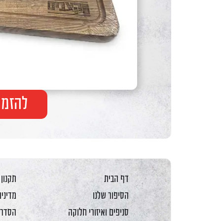
F10
לִפְתִיחַת
תַּפְרִיט
נְגִישׁוּת.
להזמנ
דף הבית
תקנון
הסיפור שלנו
מדיניו
סניפים ואיזורי חלוקה
הסדרי