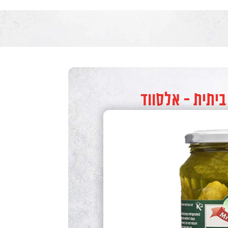
יתית - אלסווד