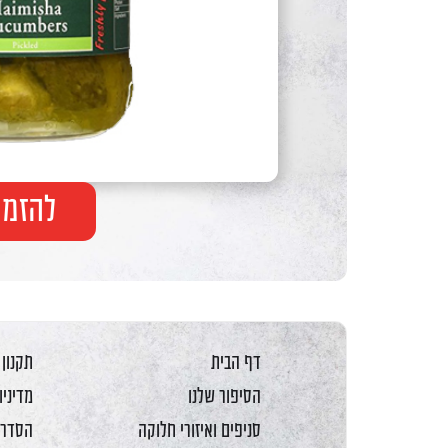
F10
לִפְתִיחַת
תַּפְרִיט
נְגִישׁוּת.
להזמנ
דף הבית
תקנון
הסיפור שלנו
מדיניו
סניפים ואיזורי חלוקה
הסדרי