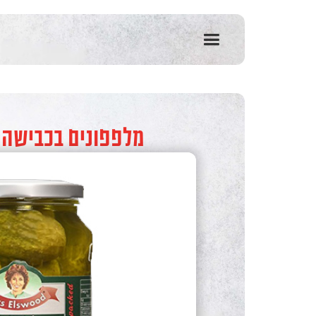
שִׂים
לֵב:
בְּאֲתָר
זֶה
מֻפְעֶלֶת
מַעֲרֶכֶת
נָגִישׁ
בִּקְלִיק
הַמְּסַיַּעַת
מלפפונים בכבישה ב
לִנְגִישׁוּת
הָאֲתָר.
לְחַץ
Control-
F11
לְהַתְאָמַת
הָאֲתָר
לְעִוְורִים
הַמִּשְׁתַּמְּשִׁים
בְּתוֹכְנַת
קוֹרֵא־מָסָךְ;
לְחַץ
Control-