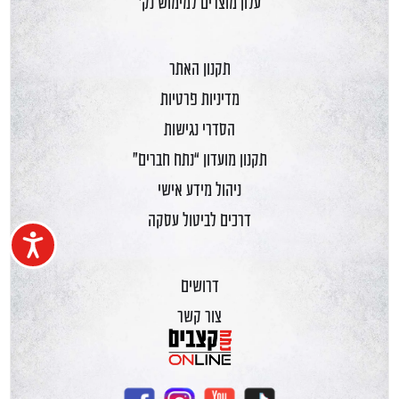
עלון מוצרים למימוש נק'
תקנון האתר
מדיניות פרטיות
הסדרי נגישות
תקנון מועדון “נתח חברים”
ניהול מידע אישי
דרכים לביטול עסקה
נגיש
דרושים
צור קשר