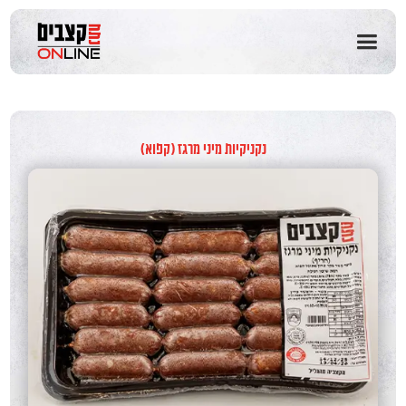
שִׂים
לֵב:
בְּאֲתָר
זֶה
מֻפְעֶלֶת
מַעֲרֶכֶת
נָגִישׁ
בִּקְלִיק
נקניקיות מיני מרגז (קפוא)
הַמְּסַיַּעַת
לִנְגִישׁוּת
הָאֲתָר.