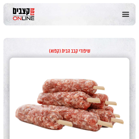
שִׂים
לֵב:
בְּאֲתָר
זֶה
מֻפְעֶלֶת
מַעֲרֶכֶת
נָגִישׁ
בִּקְלִיק
שיפודי קבב הבית (קפוא)
הַמְּסַיַּעַת
לִנְגִישׁוּת
הָאֲתָר.