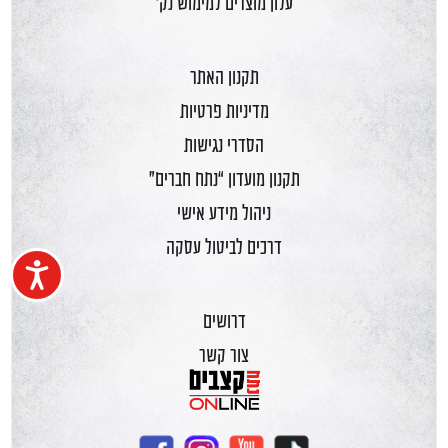
עלון מוצרים למימוש נק'
תקנון האתר
מדיניות פרטיות
הסדרי נגישות
תקנון מועדון “נתח חברים”
ניהול מידע אישי
דרכים לביטול עסקה
נגיש
דרושים
צור קשר