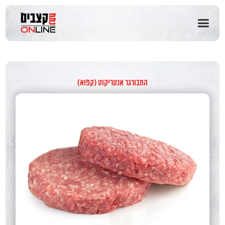
שִׂים
לֵב:
בְּאֲתָר
זֶה
מֻפְעֶלֶת
מַעֲרֶכֶת
נָגִישׁ
בִּקְלִיק
המבורגר אנטריקוט (קפוא)
הַמְּסַיַּעַת
לִנְגִישׁוּת
הָאֲתָר.